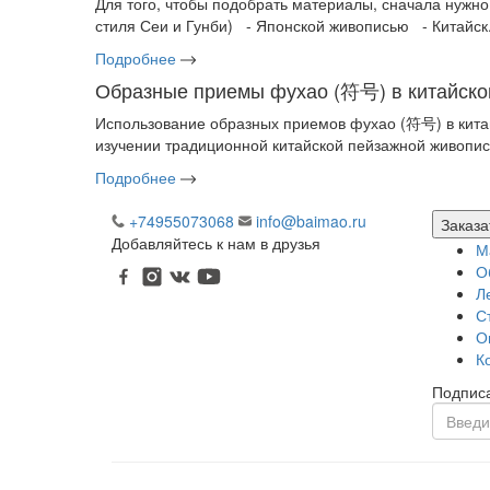
Для того, чтобы подобрать материалы, сначала нужно
стиля Сеи и Гунби) - Японской живописью - Китайск.
Подробнее
Образные приемы фухао (符号) в китайско
Использование образных приемов фухао (符号) в кита
изучении традиционной китайской пейзажной живописи
Подробнее
+74955073068
info@baimao.ru
Заказа
Добавляйтесь к нам в друзья
М
О
Л
С
О
К
Подписа