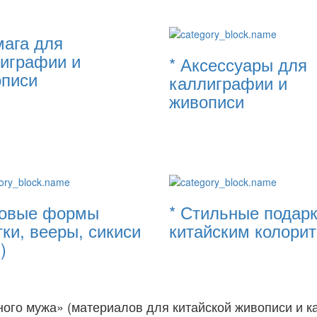
мага для
играфии и
* Аксессуары для
писи
каллиграфии и
живописи
товые формы
* Стильные подарк
тки, вееры, сикиси
китайским колори
)
ного мужа» (материалов для китайской живописи и 