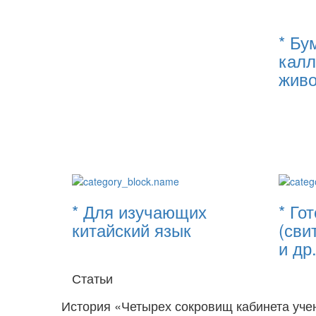
* Бу
калл
живо
* Для изучающих
* Го
китайский язык
(сви
и др.
Статьи
История «Четырех сокровищ кабинета уче