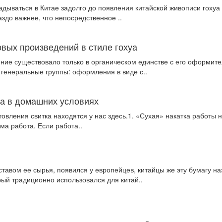
ываться в Китае задолго до появления китайской живописи гохуа к
здо важнее, что непосредственное ..
вых произведений в стиле гохуа
ние существовало только в органическом единстве с его оформит
 генеральные группы: оформления в виде с..
ка в домашних условиях
вления свитка находятся у нас здесь.1. «Сухая» накатка работы н
ма работа. Если работа..
ставом ее сырья, появился у европейцев, китайцы же эту бумагу н
ый традиционно использовался для китай..