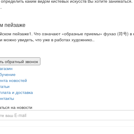
 определить каким видом кистевых искусств Вы хотите заниматься.
.
м пейзаже
йском пейзаже1. Что означают «образные приемы» фухао (符号) в
 можно увидеть, что уже в работах художнико..
ть обратный звонок
агазин
бучение
ента новостей
татьи
плата и доставка
онтакты
ться на новости