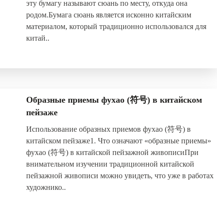
эту бумагу называют сюань по месту, откуда она
родом.Бумага сюань является исконно китайским
материалом, который традиционно использовался для
китай..
Образные приемы фухао (符号) в китайском
пейзаже
Использование образных приемов фухао (符号) в
китайском пейзаже1. Что означают «образные приемы»
фухао (符号) в китайской пейзажной живописиПри
внимательном изучении традиционной китайской
пейзажной живописи можно увидеть, что уже в работах
художнико..