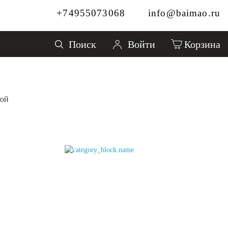
+74955073068
info@baimao.ru
Поиск
Войти
Корзина
кой