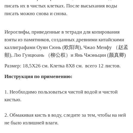
писать их в чистых клетках. После высыхания воды
писать можно снова и снова.
Иероглифы, приведенные в тетради для копирования
взяты из памятников, созданных древними китайскими
каллиграфами Оуян Сюнь (欧阳询), Чжао Менфу （赵孟
頫), Лю Гунцюань （柳公权）и Янь Чжэньцин (颜真卿)
Размер: 18,5Х26 см. Клетка 8Х8 см. всего 12 листов.
Инструкция по применению:
1. Необходимо пользоваться чистой водой и чистой
кистью.
2. Обмакивая кисть в воду, следите за тем, чтобы на ней
не было излишней влаги.