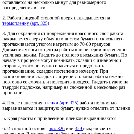
оставляется на несколько минут для равномерного
распределения влаги.
2. Работа лицевой стороной вверх накладывается на
термопленку (арт. 325)
3. Для сохранения от повреждения красочного слоя работа
накрывается сверху обычным листом бумаги и сквозь него
проглаживается утюгом нагретым до 70-80 градусов.
Движения утюга от центра работы к периферии постепенно
усиливая нажим. Гладить до полного высыхания бумаги. По
началу в процессе могут возникать складки с изнаночной
стороны, этого не нужно опасаться и продолжать
проглаживание, складки постепенно исчезнут. При
возникновении складок с лицевой стороны работы нужно
повторно ее смочить и повторить процесс. Гладить нужно на
твердой подложке, например на сложенной в несколько раз
простыне
4. После нанесения
пленки (арт. 325)
работа полностью
выравнивается и защитную бумагу нужно отделить от пленки.
5. Края работы с приклеенной пленкой выравниваются.
6. Из плотной основы
арт. 326
или
329
выкраивается
основание. В случае если работа не нужно оформлять в