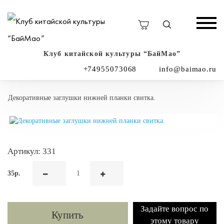
Клуб китайской культуры “БайМао”
+74955073068
info@baimao.ru
Декоративные заглушки нижней планки свитка.
Артикул: 331
35р.
Задайте вопрос по
Купить
этому товару