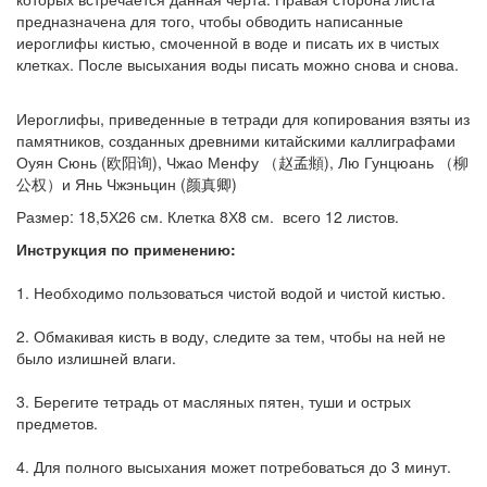
предназначена для того, чтобы обводить написанные
иероглифы кистью, смоченной в воде и писать их в чистых
клетках. После высыхания воды писать можно снова и снова.
Иероглифы, приведенные в тетради для копирования взяты из
памятников, созданных древними китайскими каллиграфами
Оуян Сюнь (欧阳询), Чжао Менфу （赵孟頫), Лю Гунцюань （柳
公权）и Янь Чжэньцин (颜真卿)
Размер: 18,5Х26 см. Клетка 8Х8 см. всего 12 листов.
Инструкция по применению:
1. Необходимо пользоваться чистой водой и чистой кистью.
2. Обмакивая кисть в воду, следите за тем, чтобы на ней не
было излишней влаги.
3. Берегите тетрадь от масляных пятен, туши и острых
предметов.
4. Для полного высыхания может потребоваться до 3 минут.